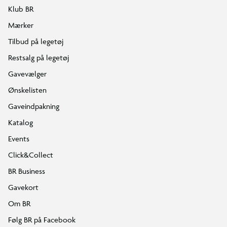
Klub BR
Mærker
Tilbud på legetøj
Restsalg på legetøj
Gavevælger
Ønskelisten
Gaveindpakning
Katalog
Events
Click&Collect
BR Business
Gavekort
Om BR
Følg BR på Facebook