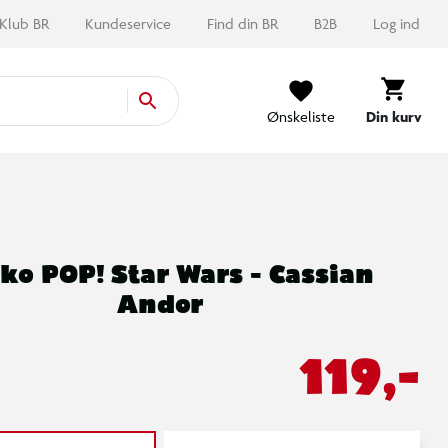
Klub BR
Kundeservice
Find din BR
B2B
Log ind
Ønskeliste
Din kurv
ko POP! Star Wars - Cassian
Andor
119,-