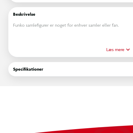
Beskrivelse
Funko samlefigurer er noget for enhver samler eller fan.
Med et stort udvalg af figurer fra populære film, tv-serier, mu
yndlingskarakterer hjem i din egen samling. Disse figurer er 
Læs mere
om du vil vise dem frem i dit hjem eller på dit kontor, vil de
Specifikationer
Så uanset om du samler på figurer fra Star Wars, Marvel, The Of
for dig. Så gå ikke glip af muligheden for at tilføje noget ekstra 
til en ven.
Køb dine Funko samlefigurer i dag og bliv en del af den store s