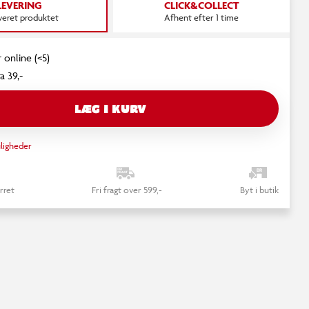
LEVERING
CLICK&COLLECT
everet produktet
Afhent efter 1 time
 online (<5)
a 39,-
LÆG I KURV
ligheder
rret
Fri fragt over 599,-
Byt i butik