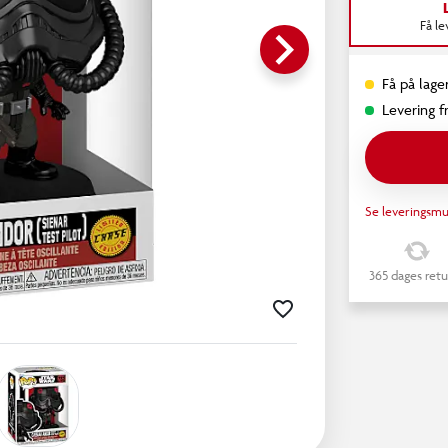
Få l
keyboard_arrow_right
Få på lager
Levering fr
Se leveringsmu
365 dages retu