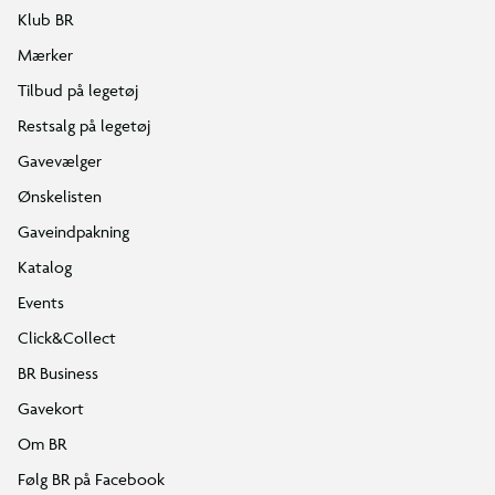
Klub BR
Mærker
Tilbud på legetøj
Restsalg på legetøj
Gavevælger
Ønskelisten
Gaveindpakning
Katalog
Events
Click&Collect
BR Business
Gavekort
Om BR
Følg BR på Facebook