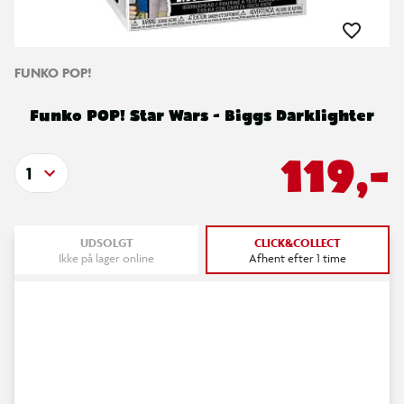
FUNKO POP!
Funko POP! Star Wars - Biggs Darklighter
119,-
1
UDSOLGT
CLICK&COLLECT
Ikke på lager online
Afhent efter 1 time