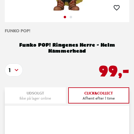
FUNKO POP!
Funko POP! Ringenes Herre - Helm
Hammerhead
99,-
1
UDSOLGT
CLICK&COLLECT
Ikke på lager online
Afhent efter 1 time