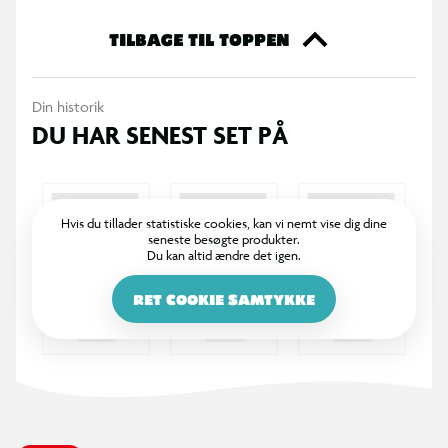
noget for dig. Så gå ikke glip af muligheden for at tilføje noget
ekstra til din samling eller til at give den perfekte gave til en
TILBAGE TIL TOPPEN
ven. Køb dine Funko samlefigurer i dag og bliv en del af den
store samlerfamilie.
Din historik
DU HAR SENEST SET PÅ
Hvis du tillader statistiske cookies, kan vi nemt vise dig dine
seneste besøgte produkter.
Du kan altid ændre det igen.
RET COOKIE SAMTYKKE