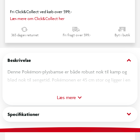
Fri Click&Collect ved køb over 599,-
Læs mere om Click&Collect her
365 dages returret
Fri fragt over 599,-
Byt i butik
keyboard_arrow_down
Beskrivelse
Denne Pokémon-plysbamse er både robust nok til kamp og
blød nok til sengetid. Pokémonen er 45 cm stor og ligger i en
unik sovestilling. Den er også superblød og lavet af et specielt
materiale, der er perfekt til kram. Fra 2 år
Læs mere
keyboard_arrow_down
Specifikationer