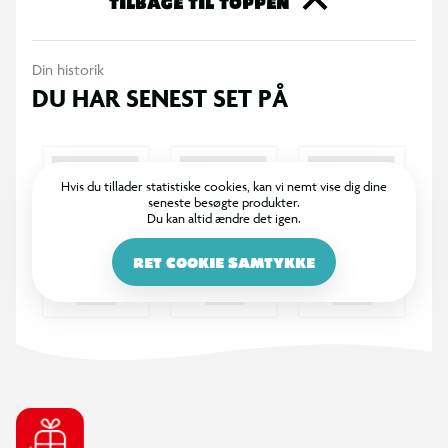
TILBAGE TIL TOPPEN
holder af. Køb dine Funko samlefigurer i dag og bliv en del af
den store samlerfamilie.
Din historik
DU HAR SENEST SET PÅ
Hvis du tillader statistiske cookies, kan vi nemt vise dig dine
seneste besøgte produkter.
Du kan altid ændre det igen.
RET COOKIE SAMTYKKE