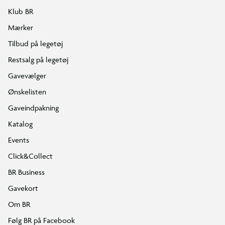
Klub BR
Mærker
Tilbud på legetøj
Restsalg på legetøj
Gavevælger
Ønskelisten
Gaveindpakning
Katalog
Events
Click&Collect
BR Business
Gavekort
Om BR
Følg BR på Facebook