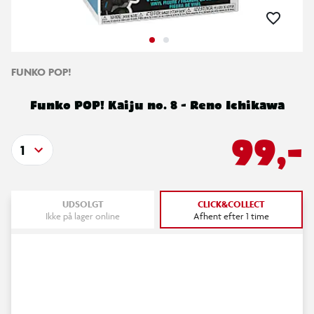
FUNKO POP!
Funko POP! Kaiju no. 8 - Reno Ichikawa
99,-
1
UDSOLGT
CLICK&COLLECT
Ikke på lager online
Afhent efter 1 time