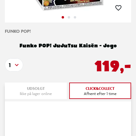
FUNKO POP!
Funko POP! JuJuTsu Kaisën - Jogo
119,-
1
UDSOLGT
CLICK&COLLECT
Ikke på lager online
Afhent efter 1 time