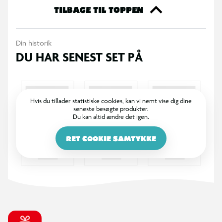
ekstra til din samling - eller giv den perfekte gave til en, du
TILBAGE TIL TOPPEN
holder af. Køb dine Funko samlefigurer i dag og bliv en del af
den store samlerfamilie.
Din historik
DU HAR SENEST SET PÅ
Hvis du tillader statistiske cookies, kan vi nemt vise dig dine
seneste besøgte produkter.
Du kan altid ændre det igen.
RET COOKIE SAMTYKKE