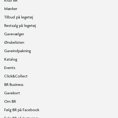
Klub BR
Mærker
Tilbud på legetøj
Restsalg på legetøj
Gavevælger
Ønskelisten
Gaveindpakning
Katalog
Events
Click&Collect
BR Business
Gavekort
Om BR
Følg BR på Facebook