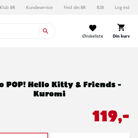
Klub BR
Kundeservice
Find din BR
B2B
Log ind
Ønskeliste
Din kurv
 POP! Hello Kitty & Friends -
Kuromi
119,-