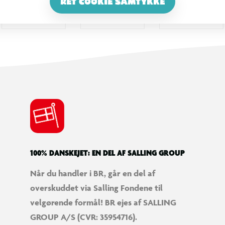
RET COOKIE SAMTYKKE
100% DANSKEJET: EN DEL AF SALLING GROUP
Når du handler i BR, går en del af
overskuddet via Salling Fondene til
velgørende formål! BR ejes af SALLING
GROUP A/S (CVR: 35954716).