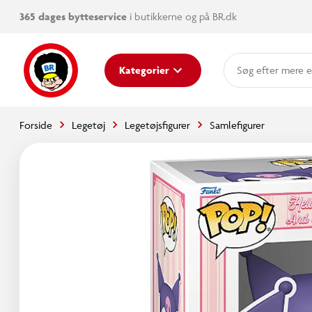
365 dages bytteservice
i butikkerne og på BR.dk
mere e
Kategorier
Forside
Legetøj
Legetøjsfigurer
Samlefigurer