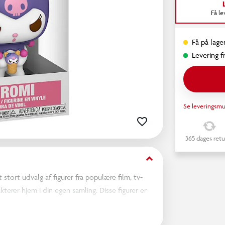
Få l
Få på lager
Levering fr
Se leveringsmu
365 dages retu
keyboard_arrow_down
stort udvalg af figurer fra populære film, tv-
terer hjem i din egen samling. Disse figurer er
dem frem i dit hjem eller på dit kontor, vil de
gurer fra Star Wars, Marvel, The Office eller