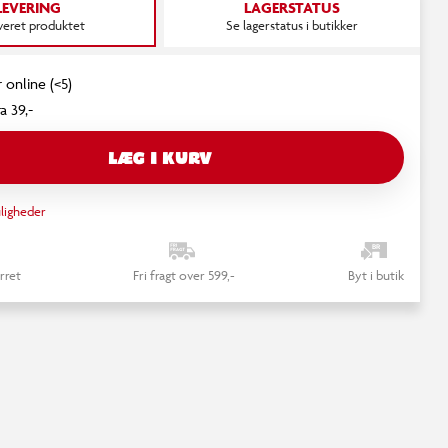
LEVERING
LAGERSTATUS
everet produktet
Se lagerstatus i butikker
 online (<5)
a 39,-
LÆG I KURV
ligheder
rret
Fri fragt over 599,-
Byt i butik