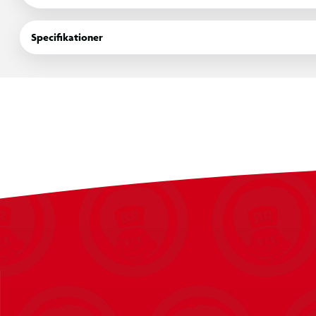
noget helt andet, så har Funko noget for dig. Så gå ikke glip af 
samling eller til at give den perfekte gave til en ven. Køb dine 
Specifikationer
store samlerfamilie.