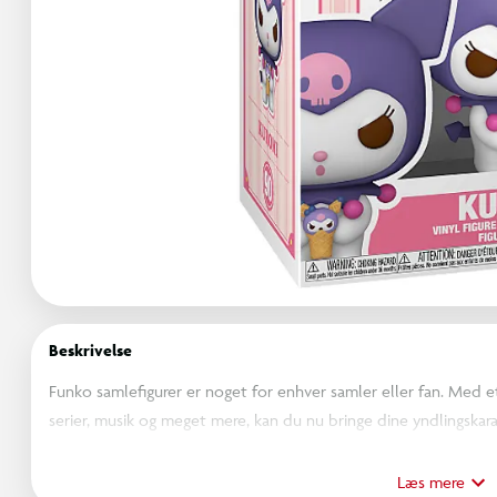
Beskrivelse
Funko samlefigurer er noget for enhver samler eller fan. Med et 
serier, musik og meget mere, kan du nu bringe dine yndlingskarak
designet med opmærksomhed på detaljer. Uanset om du vil vise 
helt sikkert skabe opmærksomhed. Så uanset om du samler på fi
Læs mere