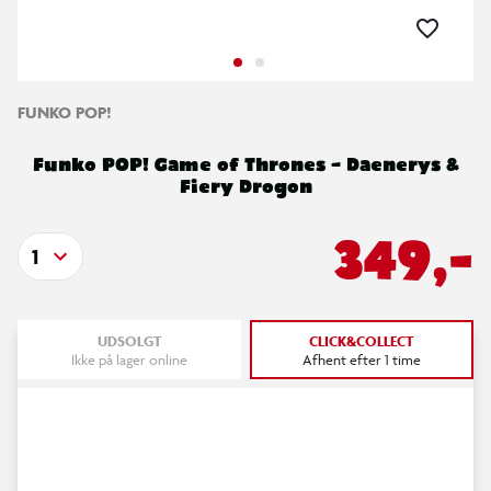
FUNKO POP!
Funko POP! Game of Thrones – Daenerys &
Fiery Drogon
349,-
1
UDSOLGT
CLICK&COLLECT
Ikke på lager online
Afhent efter 1 time