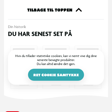
noget for dig. Så gå ikke glip af muligheden for at tilføje noget
ekstra til din samling eller til at give den perfekte gave til en
TILBAGE TIL TOPPEN
ven. Køb dine Funko samlefigurer i dag og bliv en del af den
store samlerfamilie.
Din historik
DU HAR SENEST SET PÅ
Hvis du tillader statistiske cookies, kan vi nemt vise dig dine
seneste besøgte produkter.
Du kan altid ændre det igen.
RET COOKIE SAMTYKKE