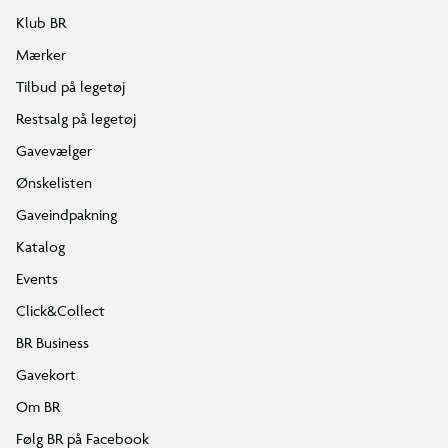
Klub BR
Mærker
Tilbud på legetøj
Restsalg på legetøj
Gavevælger
Ønskelisten
Gaveindpakning
Katalog
Events
Click&Collect
BR Business
Gavekort
Om BR
Følg BR på Facebook