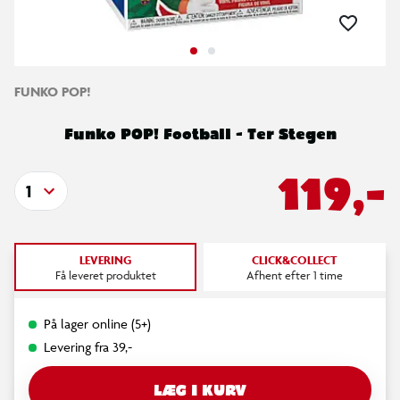
FUNKO POP!
Funko POP! Football - Ter Stegen
119,-
1
LEVERING
CLICK&COLLECT
Få leveret produktet
Afhent efter 1 time
På lager online (5+)
Levering fra 39,-
LÆG I KURV