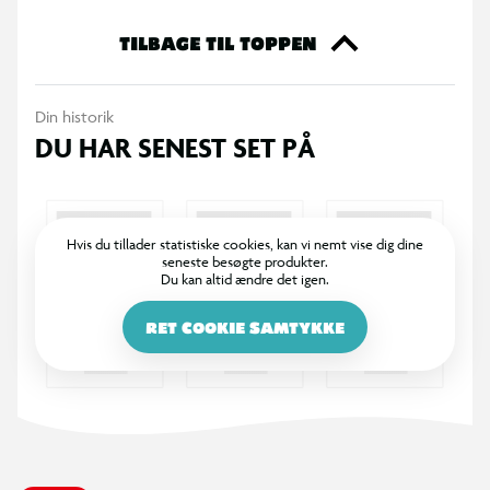
noget for dig. Så gå ikke glip af muligheden for at tilføje noget
ekstra til din samling eller til at give den perfekte gave til en
TILBAGE TIL TOPPEN
ven. Køb dine Funko samlefigurer i dag og bliv en del af den
store samlerfamilie.
Din historik
DU HAR SENEST SET PÅ
Hvis du tillader statistiske cookies, kan vi nemt vise dig dine
seneste besøgte produkter.
Du kan altid ændre det igen.
RET COOKIE SAMTYKKE