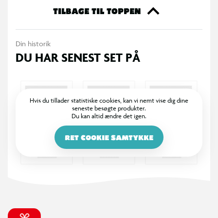
ekstra til din samling eller til at give den perfekte gave til en
TILBAGE TIL TOPPEN
ven. Køb dine Funko samlefigurer i dag og bliv en del af den
store samlerfamilie.
Din historik
DU HAR SENEST SET PÅ
Hvis du tillader statistiske cookies, kan vi nemt vise dig dine
seneste besøgte produkter.
Du kan altid ændre det igen.
RET COOKIE SAMTYKKE