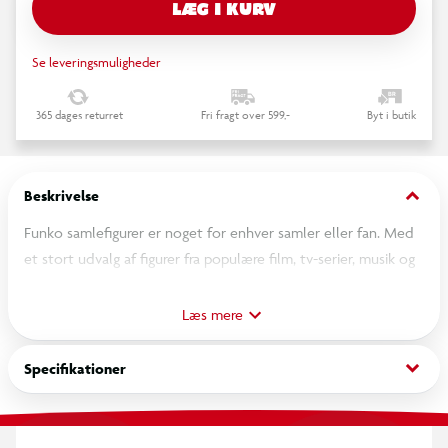
LÆG I KURV
Se leveringsmuligheder
365 dages returret
Fri fragt over 599,-
Byt i butik
keyboard_arrow_down
Beskrivelse
Funko samlefigurer er noget for enhver samler eller fan. Med
et stort udvalg af figurer fra populære film, tv-serier, musik og
meget mere, kan du nu bringe dine yndlingskarakterer hjem i
din egen samling. Disse figurer er designet med
Læs mere
opmærksomhed på detaljer. Uanset om du vil vise dem frem i
dit hjem eller på dit kontor, vil de helt sikkert skabe
keyboard_arrow_down
Specifikationer
opmærksomhed. Så uanset om du samler på figurer fra Star
Wars, Marvel, The Office eller noget helt andet, så har Funko
noget for dig. Så gå ikke glip af muligheden for at tilføje noget