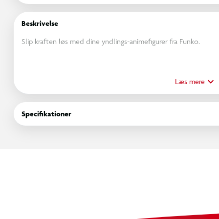
Beskrivelse
Slip kraften løs med dine yndlings-animefigurer fra Funko.
Er du animefan eller samler? Disse animefigurer bringer de ikonis
imponerende detaljer. Uanset om du er fan af Straw Hat Pirate
Læs mere
aspirerende helte fra My Hero Academia eller de legendariske kæ
enhver animeentusiast.
Specifikationer
Gør dit rum levende med disse farverige samlerobjekter. Perfekte
dit anime-alter. Lad din samling afspejle din passion for de verde
Find dine yndlings-animehelte i dag og bring eventyrets ånd ind 