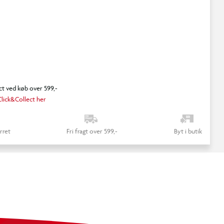
ct ved køb over 599,-
lick&Collect her
rret
Fri fragt over 599,-
Byt i butik