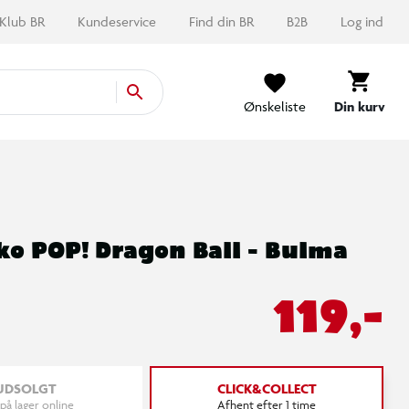
Klub BR
Kundeservice
Find din BR
B2B
Log ind
Ønskeliste
Din kurv
o POP! Dragon Ball - Bulma
119,-
UDSOLGT
CLICK&COLLECT
 på lager online
Afhent efter 1 time