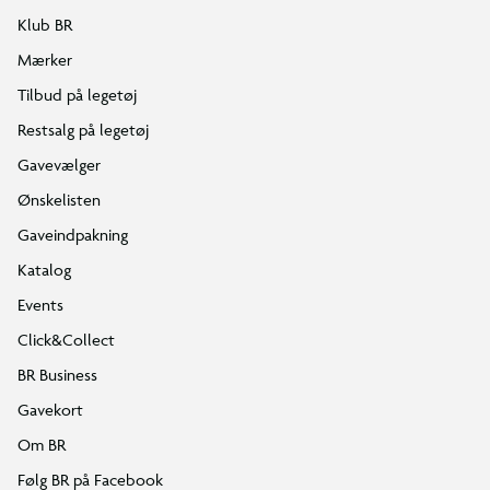
Klub BR
Mærker
Tilbud på legetøj
Restsalg på legetøj
Gavevælger
Ønskelisten
Gaveindpakning
Katalog
Events
Click&Collect
BR Business
Gavekort
Om BR
Følg BR på Facebook