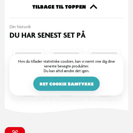
ekstra til din samling eller til at give den perfekte gave til en
TILBAGE TIL TOPPEN
ven. Køb dine Funko samlefigurer i dag og bliv en del af den
store samlerfamilie.
Din historik
DU HAR SENEST SET PÅ
Hvis du tillader statistiske cookies, kan vi nemt vise dig dine
seneste besøgte produkter.
Du kan altid ændre det igen.
RET COOKIE SAMTYKKE