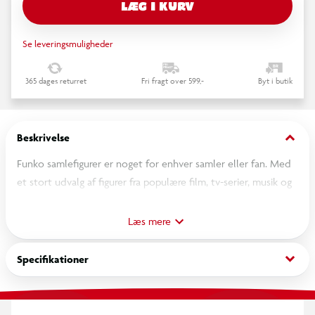
LÆG I KURV
Se leveringsmuligheder
365 dages returret
Fri fragt over 599,-
Byt i butik
keyboard_arrow_down
Beskrivelse
Funko samlefigurer er noget for enhver samler eller fan. Med
et stort udvalg af figurer fra populære film, tv-serier, musik og
meget mere, kan du nu bringe dine yndlingskarakterer hjem i
din egen samling. Disse figurer er designet med
Læs mere
opmærksomhed på detaljer. Uanset om du vil vise dem frem i
dit hjem eller på dit kontor, vil de helt sikkert skabe
keyboard_arrow_down
Specifikationer
opmærksomhed. Så uanset om du samler på figurer fra Star
Wars, Marvel, The Office eller noget helt andet, så har Funko
noget for dig. Så gå ikke glip af muligheden for at tilføje noget