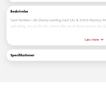
Beskrivelse
Saml familien i din Disney-samling med Lilo & Stitch Mystery Mi
ved aldrig, om du får Lilo, Stitch eller en af deres venner, før 
fans, der elsker spændingen ved at opdage nye figurer og fuld
for at få alle dine favoritter!
Læs mere
Specifikationer