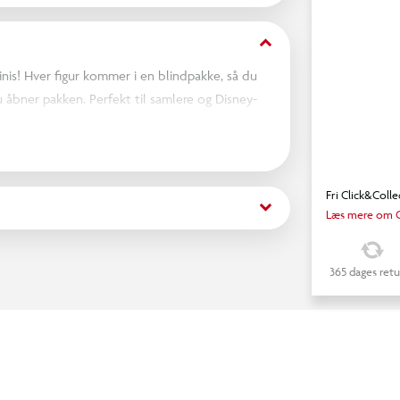
keyboard_arrow_down
nis! Hver figur kommer i en blindpakke, så du
du åbner pakken. Perfekt til samlere og Disney-
ende deres samling. Byt med familie og venner
Fri Click&Colle
keyboard_arrow_down
Læs mere om C
365 dages retu