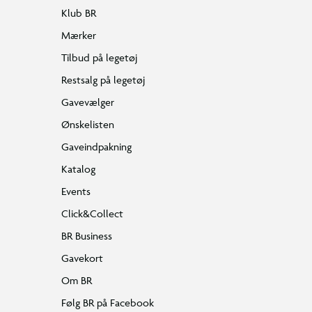
Klub BR
Mærker
Tilbud på legetøj
Restsalg på legetøj
Gavevælger
Ønskelisten
Gaveindpakning
Katalog
Events
Click&Collect
BR Business
Gavekort
Om BR
Følg BR på Facebook