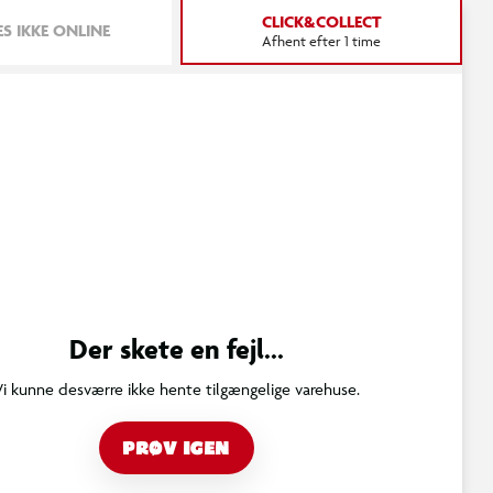
CLICK&COLLECT
S IKKE ONLINE
Afhent efter 1 time
Der skete en fejl...
Vi kunne desværre ikke hente tilgængelige varehuse.
PRØV IGEN