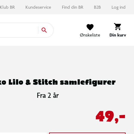
Klub BR
Kundeservice
Find din BR
B2B
Log ind
Ønskeliste
Din kurv
o Lilo & Stitch samlefigurer
Fra 2 år
49,-