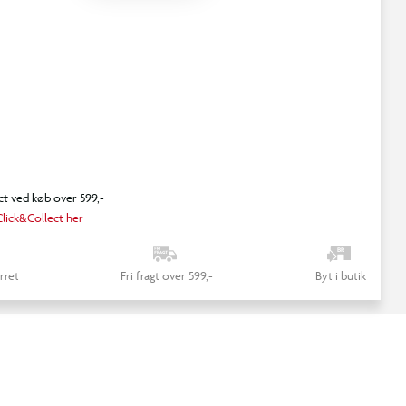
ct ved køb over 599,-
lick&Collect her
rret
Fri fragt over 599,-
Byt i butik