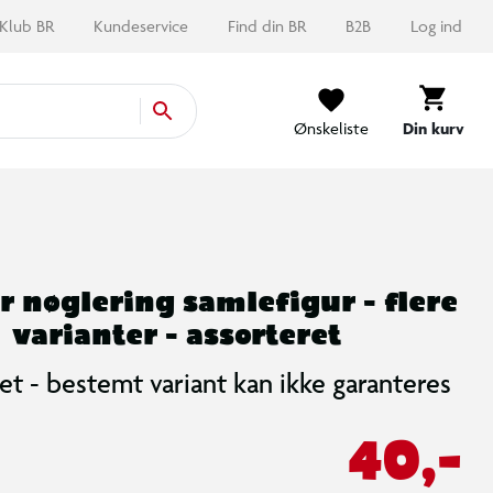
Klub BR
Kundeservice
Find din BR
B2B
Log ind
Ønskeliste
Din kurv
r nøglering samlefigur - flere
varianter - assorteret
et - bestemt variant kan ikke garanteres
40,-