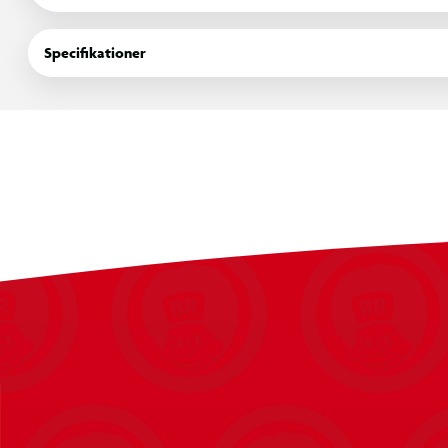
Teenage Mutant Ninja Turtles.
Specifikationer
Indeholder:
1 x Fuggler nøglering figur
Alder: 6+
OBS! Varen er assorteret, og bestemt variant kan ikke garan