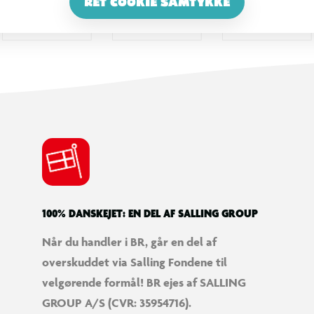
RET COOKIE SAMTYKKE
100% DANSKEJET: EN DEL AF SALLING GROUP
Når du handler i BR, går en del af
overskuddet via Salling Fondene til
velgørende formål! BR ejes af SALLING
GROUP A/S (CVR: 35954716).