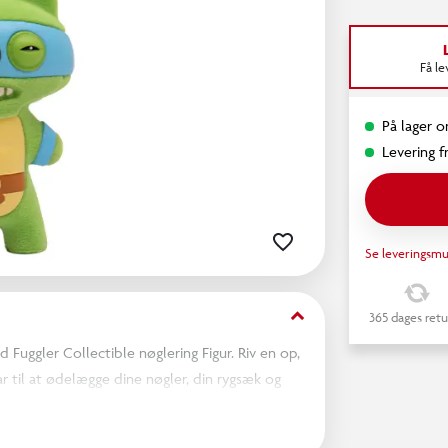
Få l
På lager on
Levering fr
Se leveringsmu
keyboard_arrow_down
365 dages retu
d Fuggler Collectible nøglering Figur. Riv en op,
ar til at ødelægge dine nøgler, din rygsæk og
 enorm.
e versioner af Paramounts SvampeBob Firkant og