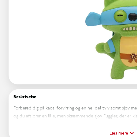
Beskrivelse
Forbered dig på kaos, forvirring og en hel del tvivlsomt sjov me
og du afslører en lille, men skræmmende sjov Fuggler, der er kl
muligvis din forstand. De er små, men deres dårlige attitude er
Og nu breder galskaben sig: kollektionen indeholder forvredn
Læs mere