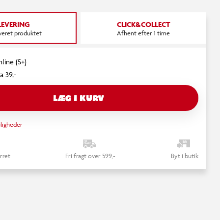
LEVERING
CLICK&COLLECT
everet produktet
Afhent efter 1 time
line (5+)
a 39,-
LÆG I KURV
ligheder
rret
Fri fragt over 599,-
Byt i butik