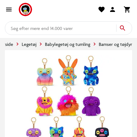
mere end 14.000 varer
Forside
Legetøj
Babylegetøj og tumling
Bamser og tøjdyr