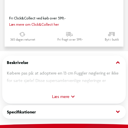
Fri Click&Collect ved køb over 599,-
Læs mere om Click&Collect her
365 dages returret
Fri fragt over 599,-
Byt i butik
keyboard_arrow_down
Beskrivelse
Købere pas på: at adoptere en 13 cm Fuggler nøglering er ikke
for sarte sjæle! Disse supersamlervenlige nøgleringe er
perfekte til at hægte på tasker, rygsække eller kufferter! De er
underlige og uhyggelige og har de samme gennemborende
Læs mere
øjne og små munde fyldt med ægte udseende tænder, som
du er kommet til at elske (eller hade).
keyboard_arrow_down
Specifikationer
OBS! Varen er assorteret, og bestemt variant kan ikke