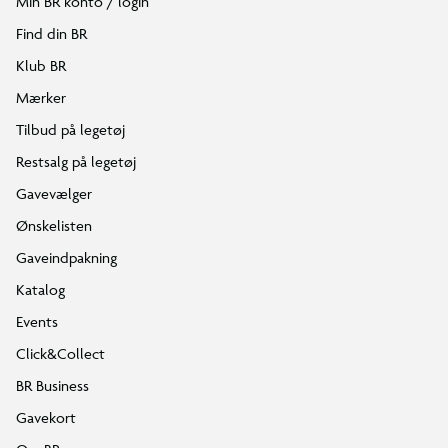
Min BR konto / login
Find din BR
Klub BR
Mærker
Tilbud på legetøj
Restsalg på legetøj
Gavevælger
Ønskelisten
Gaveindpakning
Katalog
Events
Click&Collect
BR Business
Gavekort