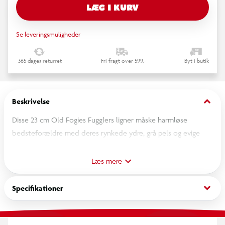
LÆG I KURV
Se leveringsmuligheder
365 dages returret
Fri fragt over 599,-
Byt i butik
keyboard_arrow_down
Beskrivelse
Disse 23 cm Old Fogies Fugglers ligner måske harmløse
bedsteforældre med deres rynkede ydre, grå pels og evige
sammenknebne øjne, men lad dig ikke narre. De er gnavne,
rynkede og planlægger, hvordan de kan skabe maksimal
Læs mere
ravage. Efter årtier med at perfektionere kunsten at være
dejligt ubehagelige mærkværdigheder, er disse ældre væsner
keyboard_arrow_down
Specifikationer
den ultimative opskrift på katastrofe forklædt som søde
gamle bamser, der "bare vil knibe dig i kinden.