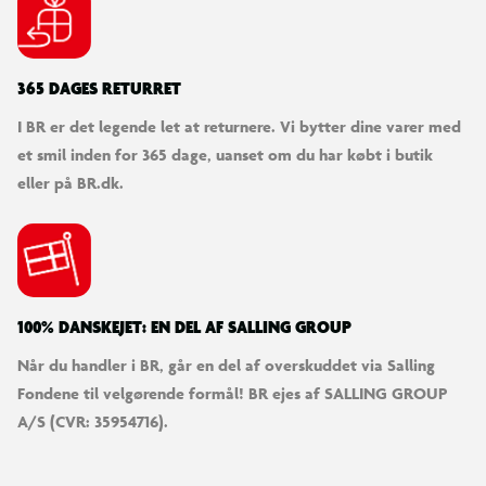
365 DAGES RETURRET
I BR er det legende let at returnere. Vi bytter dine varer med
et smil inden for 365 dage, uanset om du har købt i butik
eller på BR.dk.
100% DANSKEJET: EN DEL AF SALLING GROUP
Når du handler i BR, går en del af overskuddet via Salling
Fondene til velgørende formål! BR ejes af SALLING GROUP
A/S (CVR: 35954716).