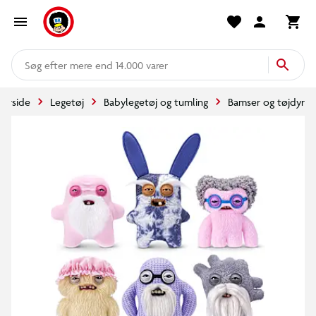
mere end 14.000 varer
Forside
Legetøj
Babylegetøj og tumling
Bamser og tøjdyr