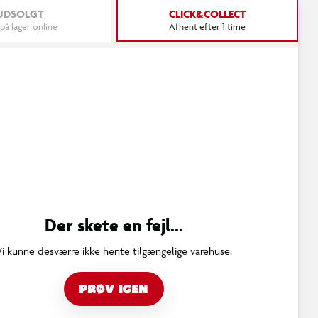
UDSOLGT
CLICK&COLLECT
 på lager online
Afhent efter 1 time
Der skete en fejl...
Vi kunne desværre ikke hente tilgængelige varehuse.
PRØV IGEN