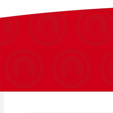
Hjelmstørrelse: 46-53 cm
Hjelmen er godkendt efter Europæisk EN1078 standard.