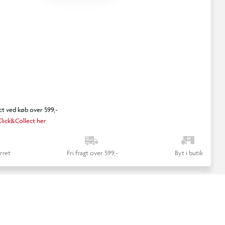
ct ved køb over 599,-
lick&Collect her
rret
Fri fragt over 599,-
Byt i butik