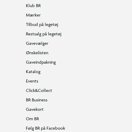
Klub BR
Mærker
Tilbud på legetøj
Restsalg på legetøj
Gavevælger
Ønskelisten
Gaveindpakning
Katalog
Events
Click&Collect
BR Business
Gavekort
Om BR
Følg BR på Facebook