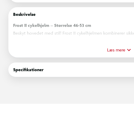
Beskrivelse
Frost II cykelhjelm – Størrelse 46-53 cm
Beskyt hovedet med stil! Frost II cykelhjelmen kombinerer sikk
børn på cykel, skateboard, rulleskøjter eller løbehjul. Hjel
indvendig polstring og et justerbart hovedringssystem, der sik
Læs mere
det nemt at tilpasse hjelmen til barnets hoved, mens den indv
brug.
Funktioner og fordele:
Specifikationer
Velegnet til cykel, løbehjul, rulleskøjter og skateboard
Justerbar pasform med hovedringssystem
EPS-skum for stødabsorbering
Komfortabel indvendig polstring