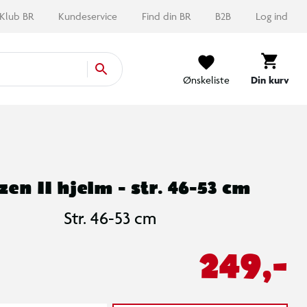
Klub BR
Kundeservice
Find din BR
B2B
Log ind
Ønskeliste
Din kurv
zen II hjelm - str. 46-53 cm
Str. 46-53 cm
249,-