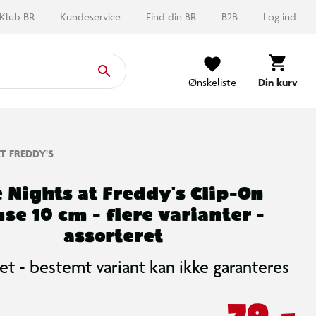
Klub BR
Kundeservice
Find din BR
B2B
Log ind
Ønskeliste
Din kurv
T FREDDY'S
e Nights at Freddy's Clip-On
se 10 cm - flere varianter -
assorteret
et - bestemt variant kan ikke garanteres
79,-