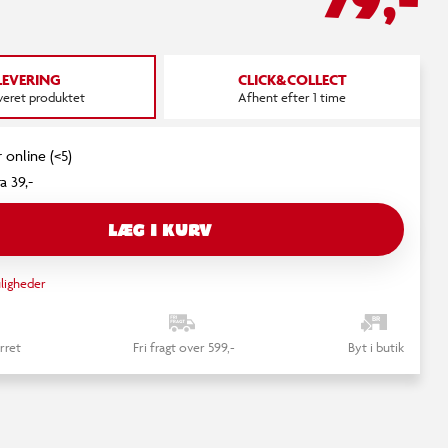
LEVERING
CLICK&COLLECT
everet produktet
Afhent efter 1 time
 online (<5)
a 39,-
LÆG I KURV
ligheder
rret
Fri fragt over 599,-
Byt i butik