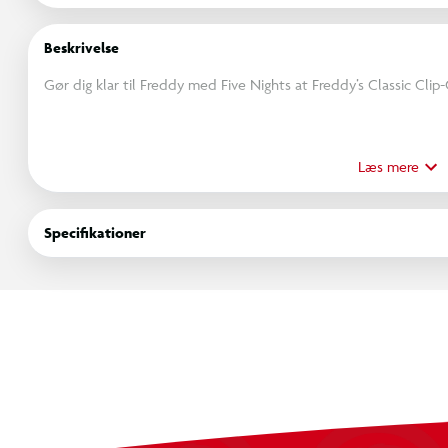
Beskrivelse
Gør dig klar til Freddy med Five Nights at Freddy’s Classic Cli
Baseret på de hjemsøgte karakterer fra det originale Five Nights
blødt materiale og har en speciel clip, så du kan sætte dem på 
Læs mere
natlige eventyr.
Specifikationer
Flere 10 cm Five Nights at Freddy’s Clip-On bamser er på vej i b
licenseret Five Nights at Freddy’s produkt fra Jazwares.
Indeholder:
1 x 10 cm Clip-On Bamse
Alder: 2+
OBS! Varen er assorteret, og bestemt variant kan ikke garan