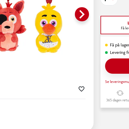
keyboard_arrow_right
Få l
Få på lager
Levering fr
Se leveringsmu
365 dages retu