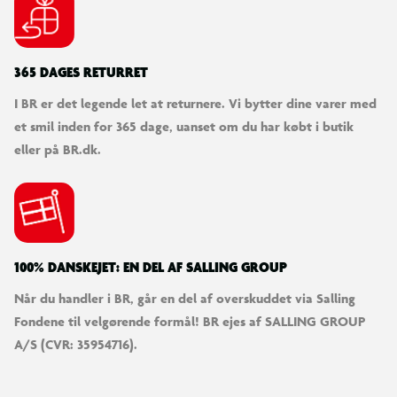
365 DAGES RETURRET
I BR er det legende let at returnere. Vi bytter dine varer med
et smil inden for 365 dage, uanset om du har købt i butik
eller på BR.dk.
100% DANSKEJET: EN DEL AF SALLING GROUP
Når du handler i BR, går en del af overskuddet via Salling
Fondene til velgørende formål! BR ejes af SALLING GROUP
A/S (CVR: 35954716).