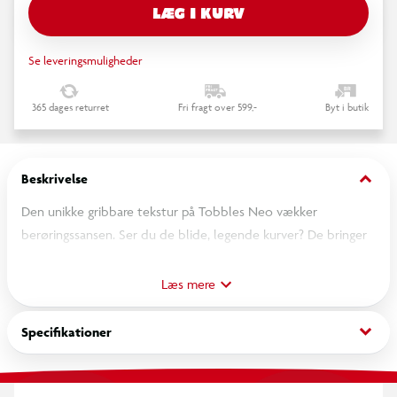
LÆG I KURV
Se leveringsmuligheder
365 dages returret
Fri fragt over 599,-
Byt i butik
keyboard_arrow_down
Beskrivelse
Den unikke gribbare tekstur på Tobbles Neo vækker
berøringssansen. Ser du de blide, legende kurver? De bringer
virkelig taktile oplevelser til live. Unge sind elsker at stable,
vælte og opdage uendelig opfindsomhed med Tobbles Neo.
Læs mere
Seks unikt vægtede stykker balancerer, ligger pænt i lag og
snurrer uophørligt forbi dine forventninger. Tilfredsstillende at
keyboard_arrow_down
Specifikationer
holde i hænderne, vægtet til at opfordre til undersøgelse og
med stor sandsynlighed for at blive taget af små nysgerrige
hænder.