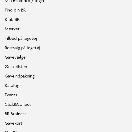
Min BR konto / login
Find din BR
Klub BR
Mærker
Tilbud på legetøj
Restsalg på legetøj
Gavevælger
Ønskelisten
Gaveindpakning
Katalog
Events
Click&Collect
BR Business
Gavekort