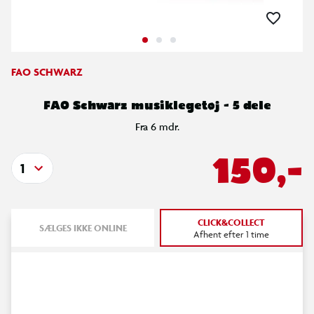
FAO SCHWARZ
FAO Schwarz musiklegetøj - 5 dele
Fra 6 mdr.
150,-
1
CLICK&COLLECT
SÆLGES IKKE ONLINE
Afhent efter 1 time