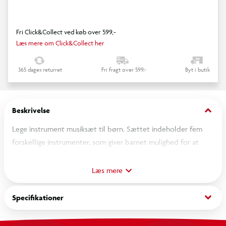
Fri Click&Collect ved køb over 599,-
Læs mere om Click&Collect her
365 dages returret
Fri fragt over 599,-
Byt i butik
keyboard_arrow_down
Beskrivelse
Lege instrument musiksæt til børn. Sættet indeholder fem
forskellige instrumenter, som giver barnet mulighed for at
udforske lyde og rytmer. Slå på trommen, ryst maracas, og leg
med de andre instrumenter for at skabe musik. Perfekt til at
Læs mere
udvikle musikalske evner og kreativitet.
keyboard_arrow_down
Specifikationer