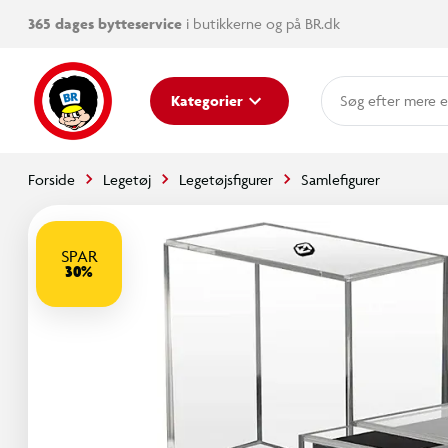
365 dages bytteservice
i butikkerne og på BR.dk
mere e
Kategorier
Forside
Legetøj
Legetøjsfigurer
Samlefigurer
SPAR
30%