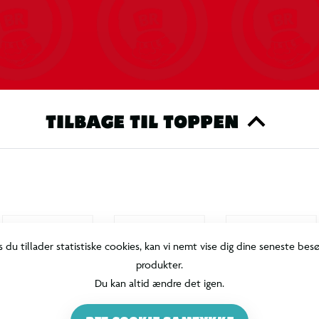
es og andre samlerprodukter kan variere fra sæt
roduktet passer til dit display eller
TILBAGE TIL TOPPEN
s du tillader statistiske cookies, kan vi nemt vise dig dine seneste bes
produkter.
Du kan altid ændre det igen.