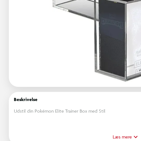
Beskrivelse
Udstil din Pokémon Elite Trainer Box med Stil
Denne akrylkasse fra EVORETRO er specialdesignet til at passe p
Læs mere