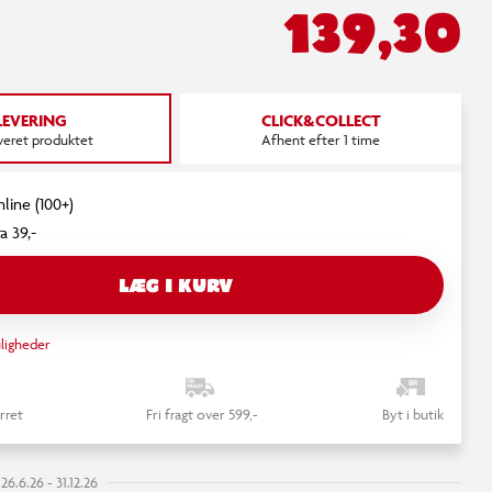
139,30
LEVERING
CLICK&COLLECT
everet produktet
Afhent efter 1 time
nline (100+)
a 39,-
LÆG I KURV
ligheder
rret
Fri fragt over 599,-
Byt i butik
6.6.26 - 31.12.26