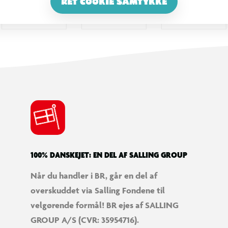
RET COOKIE SAMTYKKE
100% DANSKEJET: EN DEL AF SALLING GROUP
Når du handler i BR, går en del af
overskuddet via Salling Fondene til
velgørende formål! BR ejes af SALLING
GROUP A/S (CVR: 35954716).