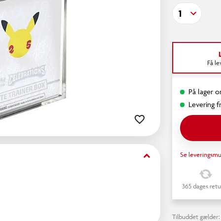
1
Få l
På lager o
Levering fr
keyboard_arrow_down
Se leveringsmu
365 dages retu
erfekt til din Pokémon Elite Trainer Box.
Tilbuddet gælder: 2