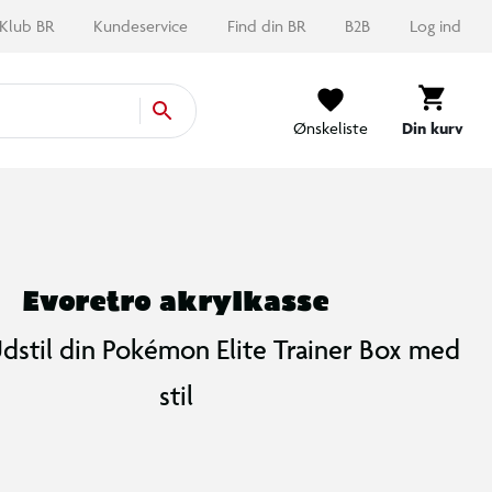
Klub BR
Kundeservice
Find din BR
B2B
Log ind
Ønskeliste
Din kurv
Evoretro akrylkasse
 Udstil din Pokémon Elite Trainer Box med
stil