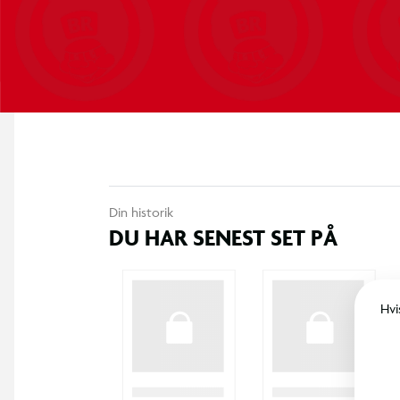
Husk, at størrelsen på Pokémon booster boxe, Elite Trainer Box
til sæt. Tjek altid de angivne mål, før du køber, for at sikre, at p
beskyttelsescover.
Din historik
DU HAR SENEST SET PÅ
Hvi