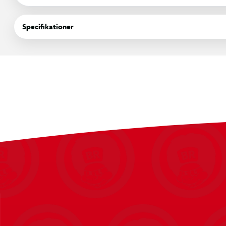
Fremstillet af højkvalitets 4 mm akryl, kombinerer dette beskyt
gennemsigtighed med lav vægt, styrke og slagfasthed, hvilket 
Specifikationer
Akrylmaterialets fremragende holdbarhed og modstandsdygtighe
forbliver i perfekt stand, samtidig med at din samling får et pr
Funktioner:
* Højkvalitets akrylbeskyttelsescover
* Ingen montering påkrævet
* Glidende bundlåg
* Gennemsigtig fremvisning
* Beskytter din Elite Trainer Box mod støv, buler, rifter og ridse
* 4 mm tyk akryl
* Miljøvenligt materiale
* Dimensioner: 19 x 16,6 x 9,2 cm
BEMÆRK Pokémon Elite Trainer Box medfølger IKKE!