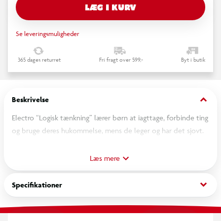
LÆG I KURV
Se leveringsmuligheder
365 dages returret
Fri fragt over 599,-
Byt i butik
keyboard_arrow_down
Beskrivelse
Electro “Logisk tænkning” lærer børn at iagttage, forbinde ting
og bruge deres hukommelse, mens de leger og har det sjovt.
Hvilken farve har en frø, og hvor kommer æg fra? Lær alt om
dyrearter, ligheder, forskelle, silhuetter og meget mere! Leg
Læs mere
stimulerer børns udvikling og nysgerrighed. Sjovt nu, nyttigt
senere. Electro har i mange år tilbudt sjov og læring gennem
keyboard_arrow_down
Specifikationer
pædagogiske temaer i kombination med smart elektronik: en
sjov måde at lære om former og farver, bogstaver, tal og
mange flere skoletemaer!