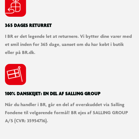
365 DAGES RETURRET
I BR er det legende let at returnere. Vi bytter dine varer med
et smil inden for 365 dage, uanset om du har købt i butik
eller på BR.dk.
100% DANSKEJET: EN DEL AF SALLING GROUP
Når du handler i BR, går en del af overskuddet via Salling
Fondene til velgørende formål! BR ejes af SALLING GROUP
A/S (CVR: 35954716).