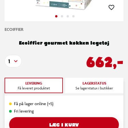
ECOIFFIER
Ecoiffier gourmet køkken legetøj
662,-
1
LEVERING
LAGERSTATUS
Få leveret produktet
Se lagerstatus i butikker
Få på lager online (<5)
Fri levering
LÆG I KURV