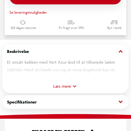
Se leveringsmuligheder
365 dages returret
Fri fragt over 599,-
Byt i butik
keyboard_arrow_down
Beskrivelse
Et smukt køkken med Vert Azur-ånd til at tilberede lækre
måltider. Med sin brede ovn og sit store kogebord kan du
gøre dig klar til dit barns bedste opskrifter.
Læs mere
keyboard_arrow_down
Specifikationer