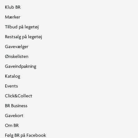
Klub BR
Mærker
Tilbud på legetøj
Restsalg på legetøj
Gavevælger
Ønskelisten
Gaveindpakning
Katalog
Events
Click&Collect
BR Business
Gavekort
Om BR
Følg BR på Facebook