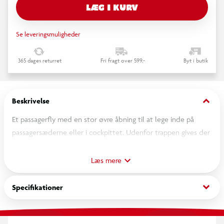
LÆG I KURV
Se leveringsmuligheder
365 dages returret
Fri fragt over 599,-
Byt i butik
keyboard_arrow_down
Beskrivelse
Et passagerfly med en stor øvre åbning til at lege inde på
passagersæderne eller i cockpittet. Udenfor trappen gives der
adgang til de 2 inkluderede figurer og til bagageklodserne.
Vindkassen angiver, hvor vinden blæser til start.
Læs mere
keyboard_arrow_down
Specifikationer