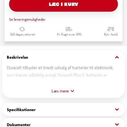
LÆG I KURV
Se leveringsmuligheder
365 dages returret
Fri fragt over 599,-
Byt i butik
keyboard_arrow_down
Beskrivelse
Duracell tilbyder et bredt udvalg af batterier til elektronik,
som kræver pålidelig energi. Duracell Plus C batterier er
alkaline batterier, som er ideelle til alle dine enheder og har
op til 100% mere energi*
Læs mere
Ubrugte Duracell batterier holder på energien i op til 10 år ved
korrekt opbevaring.
keyboard_arrow_down
Specifikationer
Duracell anbefaler disse batterier til regelmæssigt brugte
enheder, såsom elektrisk legetøj, lommelygter, digitale
keyboard_arrow_down
Dokumenter
lydenheder og lignende.