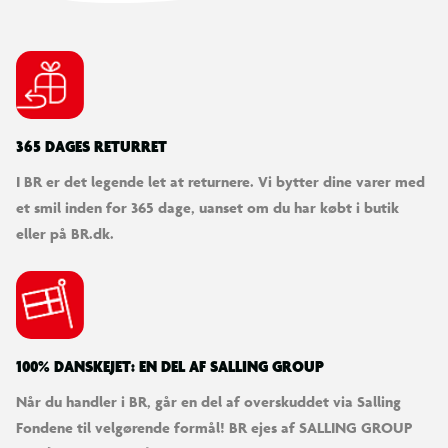
- Din lokale genbrugsplads, hvor der findes særlige beholdere
til aflevering af brugte batterier
- Poseordningen, hvor du lægger batterier i en pose oven på
din affaldsspand
- Læg dem i bokse, batteristandere og/eller skabe til farligt
365 DAGES RETURRET
affald, som kommunen henter hjemme hos dig
I BR er det legende let at returnere. Vi bytter dine varer med
Du kan finde mere information om den lokale
et smil inden for 365 dage, uanset om du har købt i butik
batteriindsamling på din kommunes hjemmeside.
eller på BR.dk.
100% DANSKEJET: EN DEL AF SALLING GROUP
Når du handler i BR, går en del af overskuddet via Salling
Fondene til velgørende formål! BR ejes af SALLING GROUP