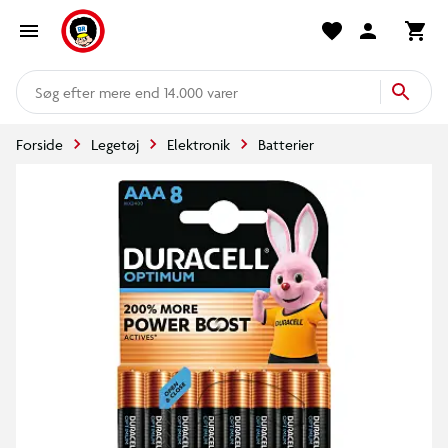
mere end 14.000 varer
Forside
Legetøj
Elektronik
Batterier