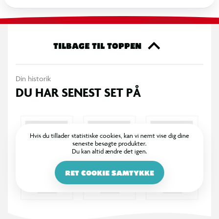
Brug de eksisterende indsamlingsordninger såsom:
- Din lokale genbrugsplads, hvor der findes særlige beholdere
TILBAGE TIL TOPPEN
til aflevering af brugte batterier
- Poseordningen, hvor du lægger batterier i en pose oven på
din affaldsspand
Din historik
- Læg dem i bokse, batteristandere og/eller skabe til farligt
DU HAR SENEST SET PÅ
affald, som kommunen henter hjemme hos dig
Du kan finde mere information om den lokale
Hvis du tillader statistiske cookies, kan vi nemt vise dig dine
batteriindsamling på din kommunes hjemmeside.
seneste besøgte produkter.
Du kan altid ændre det igen.
RET COOKIE SAMTYKKE