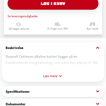
LÆG I KURV
Se leveringsmuligheder
365 dages returret
Fri fragt over 599,-
Byt i butik
keyboard_arrow_down
Beskrivelse
Duracell Optimum alkaline batteri bygger på en
banebrydende energiteknologi, som både kan yde op til 200
% ekstra levetid i dine enheder såsom elektronisk legetøj,
spilleconsoller og racerbiler eller forstærket strøm i andre
Læs mere
apparater - f.eks. dit el-værktøj.
keyboard_arrow_down
Specifikationer
OBS! Aflevér dine brugte batterier korrekt:
- Batterier må aldrig blandes sammen med andre typer
keyboard_arrow_down
Dokumenter
husholdningsaffald