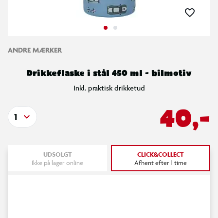
ANDRE MÆRKER
Drikkeflaske i stål 450 ml - bilmotiv
Inkl. praktisk drikketud
40,-
1
UDSOLGT
CLICK&COLLECT
Ikke på lager online
Afhent efter 1 time