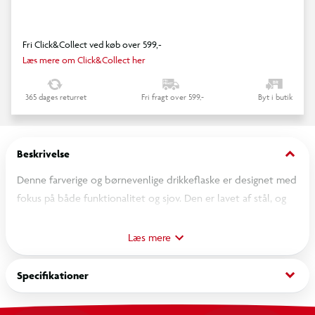
Fri Click&Collect ved køb over 599,-
Læs mere om Click&Collect her
365 dages returret
Fri fragt over 599,-
Byt i butik
keyboard_arrow_down
Beskrivelse
Denne farverige og børnevenlige drikkeflaske er designet med
fokus på både funktionalitet og sjov. Den er lavet af stål, og
låget er i plastik.
Læs mere
Flasken kan indeholde 450 ml.
keyboard_arrow_down
Specifikationer