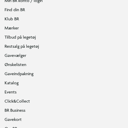
Min BR konto / login
Find din BR
Klub BR
Mærker
Tilbud på legetøj
Restsalg på legetøj
Gavevælger
Ønskelisten
Gaveindpakning
Katalog
Events
Click&Collect
BR Business
Gavekort