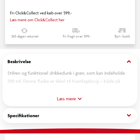
Fri Click&Collect ved køb over 599,-
Læs mere om Click&Collect her
365 dages returret
Fri fragt over 599,-
Byt i butik
keyboard_arrow_down
Beskrivelse
Stilren og funktionel drikkedunk i grøn, som kan indeholde
500 ml. Denne flaske er ideel til hverdagsbrug – både på
arbejde, til træning eller på farten.
Læs mere
keyboard_arrow_down
Specifikationer