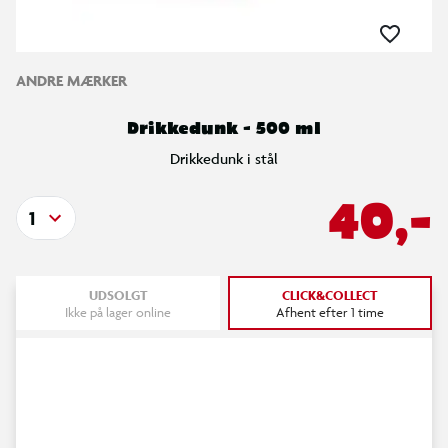
ANDRE MÆRKER
Drikkedunk - 500 ml
Drikkedunk i stål
40,-
1
UDSOLGT
CLICK&COLLECT
Ikke på lager online
Afhent efter 1 time