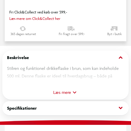
Fri Click&Collect ved køb over 599,-
Læs mere om Click&Collect her
365 dages returret
Fri fragt over 599,-
Byt i butik
keyboard_arrow_down
Beskrivelse
Stilren og funktionel drikkeflaske i brun, som kan indeholde
500 ml. Denne flaske er ideel til hverdagsbrug – både på
arbejde, til træning eller på farten.
Læs mere
keyboard_arrow_down
Specifikationer