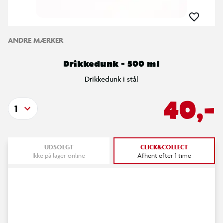
ANDRE MÆRKER
Drikkedunk - 500 ml
Drikkedunk i stål
40,-
1
UDSOLGT
CLICK&COLLECT
Ikke på lager online
Afhent efter 1 time