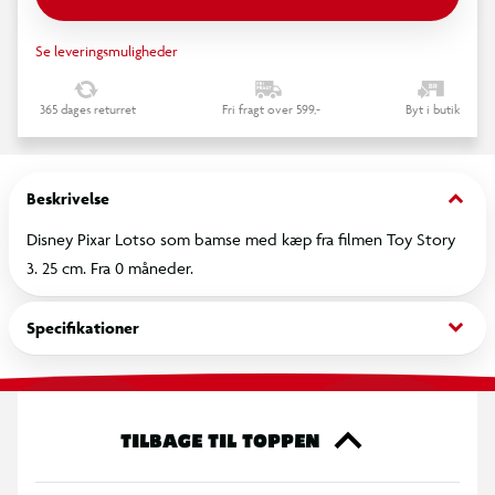
Se leveringsmuligheder
365 dages returret
Fri fragt over 599,-
Byt i butik
keyboard_arrow_down
Beskrivelse
Disney Pixar Lotso som bamse med kæp fra filmen Toy Story
3. 25 cm. Fra 0 måneder.
keyboard_arrow_down
Specifikationer
TILBAGE TIL TOPPEN