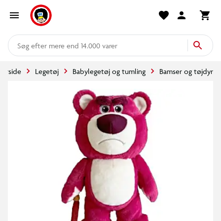
mere end 14.000 varer
Forside
Legetøj
Babylegetøj og tumling
Bamser og tøjdyr