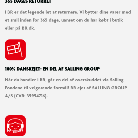
365 DAGES RETURRET
I BR er det legende let at returnere. Vi bytter dine varer med
et smil inden for 365 dage, uanset om du har købt i butik
eller på BR.dk.
100% DANSKEJET: EN DEL AF SALLING GROUP
Når du handler i BR, går en del af overskuddet via Salling
Fondene til velgørende formål! BR ejes af SALLING GROUP
A/S (CVR: 35954716).