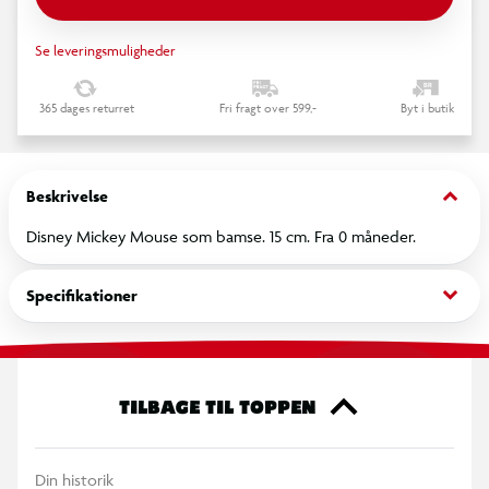
Se leveringsmuligheder
365 dages returret
Fri fragt over 599,-
Byt i butik
keyboard_arrow_down
Beskrivelse
Disney Mickey Mouse som bamse. 15 cm. Fra 0 måneder.
keyboard_arrow_down
Specifikationer
TILBAGE TIL TOPPEN
Din historik