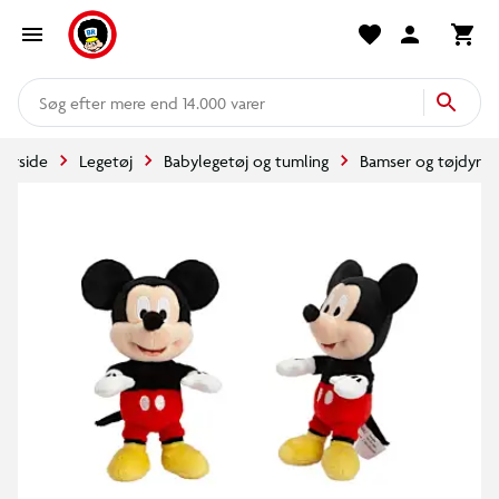
mere end 14.000 varer
Forside
Legetøj
Babylegetøj og tumling
Bamser og tøjdyr