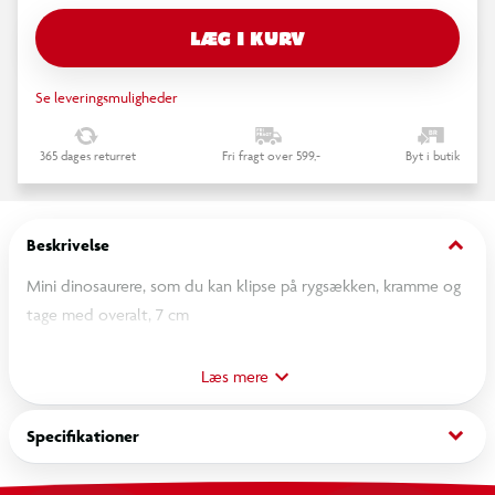
LÆG I KURV
Se leveringsmuligheder
365 dages returret
Fri fragt over 599,-
Byt i butik
keyboard_arrow_down
Beskrivelse
Mini dinosaurere, som du kan klipse på rygsækken, kramme og
tage med overalt, 7 cm
OBS! Varen er assorteret, og en bestemt variant kan ikke
Læs mere
garanteres
keyboard_arrow_down
Specifikationer