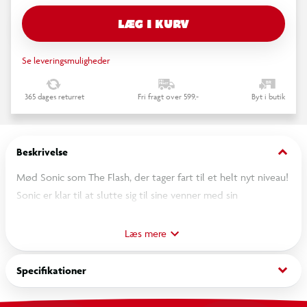
LÆG I KURV
Se leveringsmuligheder
365 dages returret
Fri fragt over 599,-
Byt i butik
keyboard_arrow_down
Beskrivelse
Mød Sonic som The Flash, der tager fart til et helt nyt niveau!
Sonic er klar til at slutte sig til sine venner med sin
superhurtige stil samt sin komiske og rebelske attitude. Han er
stærk og fuld af selvtillid og vil – ligesom The Flash – altid
Læs mere
holde ud for at gøre det rigtige. Se Sonic som The Flash, når
han, hans venner og DC’s Justice League beskytter deres
keyboard_arrow_down
Specifikationer
verden mod Darkseids invasion. Wave 1 indeholder Sonic som
The Flash, Silver som Green Lantern, Knuckles som Superman