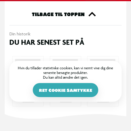
og Shadow som Batman. Saml dem alle!
TILBAGE TIL TOPPEN
OBS! Varen er assorteret, og bestemt variant kan ikke
garanteres
Din historik
DU HAR SENEST SET PÅ
Hvis du tillader statistiske cookies, kan vi nemt vise dig dine
seneste besøgte produkter.
Du kan altid ændre det igen.
RET COOKIE SAMTYKKE