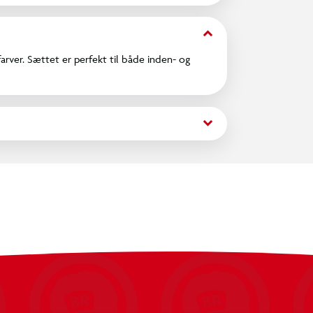
keyboard_arrow_down
arver. Sættet er perfekt til både inden- og
keyboard_arrow_down