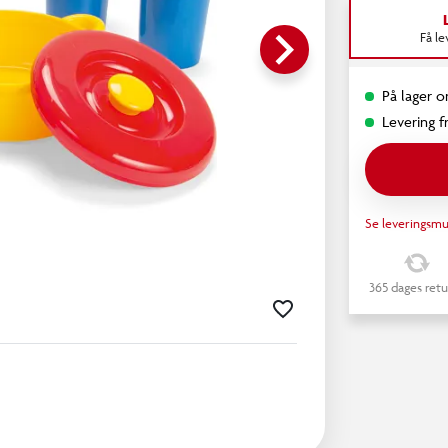
keyboard_arrow_right
Få l
På lager o
Levering fr
Se leveringsmu
365 dages retu