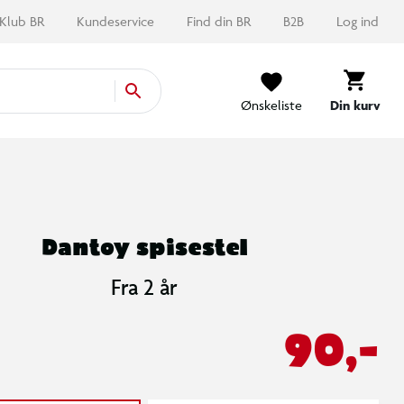
Klub BR
Kundeservice
Find din BR
B2B
Log ind
Ønskeliste
Din kurv
Dantoy spisestel
Fra 2 år
90,-