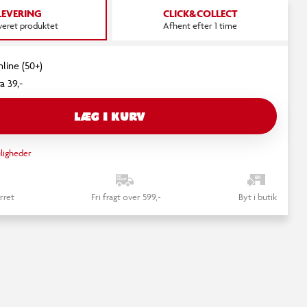
LEVERING
CLICK&COLLECT
everet produktet
Afhent efter 1 time
nline (50+)
a 39,-
LÆG I KURV
ligheder
rret
Fri fragt over 599,-
Byt i butik