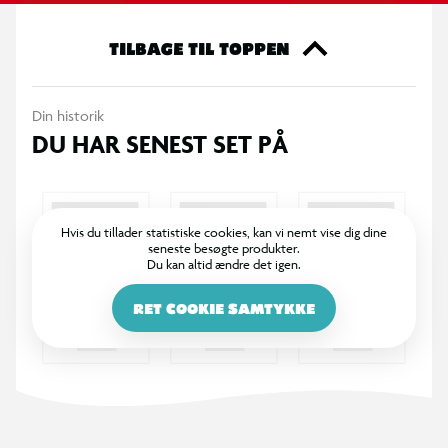
Opbevaringssystem med modulopbygning:
Horisontal placering – holder tusserne liggende for stabil
TILBAGE TIL TOPPEN
blækfordelingModulært design – mulighed for at kombinere
flere enheder efter behov
Din historik
DU HAR SENEST SET PÅ
Egenskaber
Plads til op til 12 tusser pr. enhed
Designet til twin markers og tilsvarende tusser
Hvis du tillader statistiske cookies, kan vi nemt vise dig dine
seneste besøgte produkter.
Du kan altid ændre det igen.
Giver overblik og nem adgang til farver
RET COOKIE SAMTYKKE
Stabil konstruktion i let materiale
Kan udvides med flere moduler
Kompakt størrelse, der passer til skrivebord og