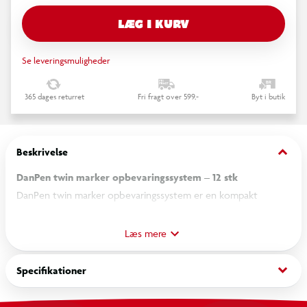
LÆG I KURV
Se leveringsmuligheder
365 dages returret
Fri fragt over 599,-
Byt i butik
keyboard_arrow_down
Beskrivelse
DanPen twin marker opbevaringssystem – 12 stk
DanPen twin marker opbevaringssystem er en kompakt
løsning til organisering af tusser på skrivebordet. Racket er
udviklet til twin markers og lignende tusser, hvor horisontal
Læs mere
opbevaring giver et bedre overblik og sikrer ensartet
blækfordeling under brug. Systemet gør det nemt at holde
keyboard_arrow_down
Specifikationer
styr på farver og have tusserne inden for rækkevidde.