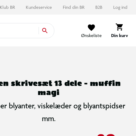
Klub BR
Kundeservice
Find din BR
B2B
Log ind
Ønskeliste
Din kurv
n skrivesæt 13 dele - muffin
magi
er blyanter, viskelæder og blyantspidser
mm.