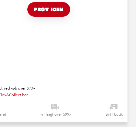
PRØV IGEN
ct ved køb over 599,-
lick&Collect her
rret
Fri fragt over 599,-
Byt i butik