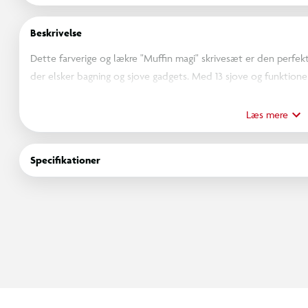
Beskrivelse
Dette farverige og lækre "Muffin magi" skrivesæt er den perfekte
der elsker bagning og sjove gadgets. Med 13 sjove og funktione
sættet leg og læring på en kreativ måde.
Læs mere
Indeholder:
6 - Blyanter m. viskelæder på toppen
Specifikationer
4 - 3D viskelæder
1 - Blyantspidser
1 - Skrivegreb
1 - Linial