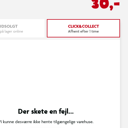
30,-
UDSOLGT
CLICK&COLLECT
 på lager online
Afhent efter 1 time
Der skete en fejl...
Vi kunne desværre ikke hente tilgængelige varehuse.