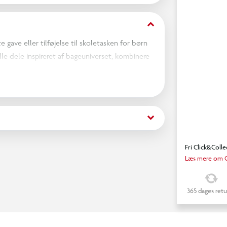
keyboard_arrow_down
 gave eller tilføjelse til skoletasken for børn
lle dele inspireret af bageuniverset, kombinere
keyboard_arrow_down
Fri Click&Colle
Læs mere om C
365 dages retu