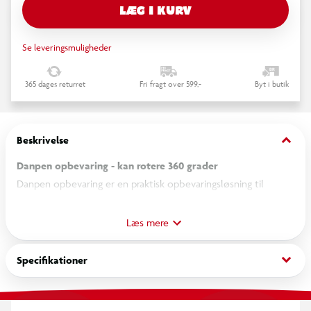
LÆG I KURV
Se leveringsmuligheder
365 dages returret
Fri fragt over 599,-
Byt i butik
keyboard_arrow_down
Beskrivelse
Danpen opbevaring - kan rotere 360 grader
Danpen opbevaring er en praktisk opbevaringsløsning til
organisering af mindre genstande på skrivebord, badeværelse
eller hobbyområde. Den rummelige opdeling gør det muligt
Læs mere
at opbevare forskellige typer ting samlet ét sted.
keyboard_arrow_down
Specifikationer
Opbevaringen har seks trapezformede rum langs kanten samt
et cylinderformet rum i midten, som giver fleksibel plads til
eksempelvis kontorartikler, makeup eller hobbyredskaber.