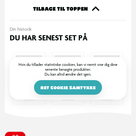
Basen kan rotere 360 grader, så indholdet nemt kan drejes
TILBAGE TIL TOPPEN
frem og tilgås fra alle sider.
Din historik
Specifikationer
DU HAR SENEST SET PÅ
Opbevaringsboks med roterende base
360° rotation
Hvis du tillader statistiske cookies, kan vi nemt vise dig dine
seneste besøgte produkter.
6 trapezformede rum
Du kan altid ændre det igen.
1 cylinderformet midterrum
RET COOKIE SAMTYKKE
Velegnet til kontorartikler, makeup og hobbyting
Farve: hvid
Mål: 25,4 × 25,4 × 11,5 cm