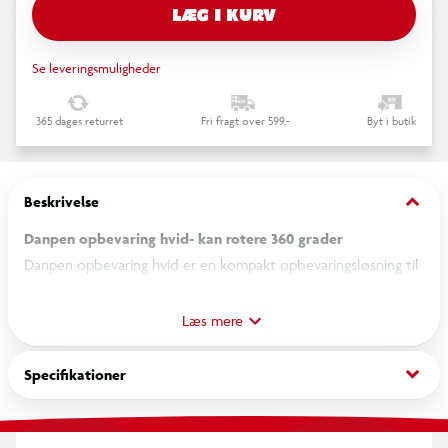
LÆG I KURV
Se leveringsmuligheder
365 dages returret
Fri fragt over 599,-
Byt i butik
keyboard_arrow_down
Beskrivelse
Danpen opbevaring hvid- kan rotere 360 grader
Danpen opbevaring hvid er en kompakt opbevaringsløsning til
organisering af mindre genstande på skrivebord, badeværelse, i
køkkenet eller ved makeupområdet. Det enkle design gør den
Læs mere
velegnet til opbevaring af småting, som skal være lette at få
fat i.
keyboard_arrow_down
Specifikationer
Opbevaringen har en roterende bund, som kan drejes 360
grader, så indholdet nemt kan tilgås fra alle sider. Den