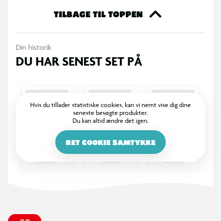
pladsbesparende størrelse gør den velegnet til mindre bord-
TILBAGE TIL TOPPEN
eller hyldeplads.
Din historik
Specifikationer
DU HAR SENEST SET PÅ
Opbevaringsboks med roterende bund
360° rotation
Hvis du tillader statistiske cookies, kan vi nemt vise dig dine
seneste besøgte produkter.
Materiale: ABS-plast
Du kan altid ændre det igen.
Farve: hvid
RET COOKIE SAMTYKKE
Mål: 13 × 13 × 11,2 cm
Vægt: 162 g