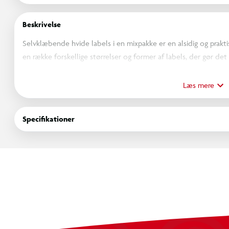
Beskrivelse
Selvklæbende hvide labels i en mixpakke er en alsidig og prakti
en række forskellige størrelser og former af labels, der gør det
personalisere forskellige genstande og dokumenter. 315 stk. á 3
100x80mm.
Læs mere
Specifikationer