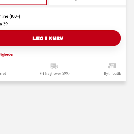
nline (100+)
a 39,-
LÆG I KURV
ligheder
rret
Fri fragt over 599,-
Byt i butik