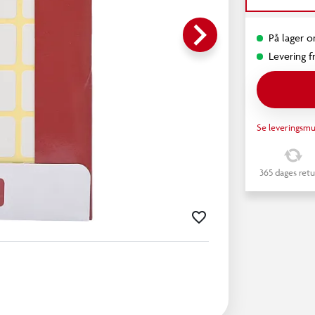
keyboard_arrow_right
På lager o
Levering fr
Se leveringsmu
365 dages retu