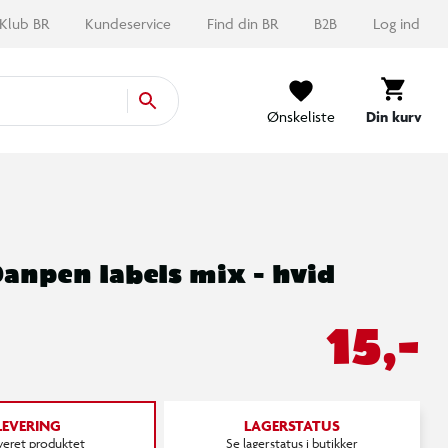
Klub BR
Kundeservice
Find din BR
B2B
Log ind
Ønskeliste
Din kurv
Danpen labels mix - hvid
15,-
LEVERING
LAGERSTATUS
everet produktet
Se lagerstatus i butikker