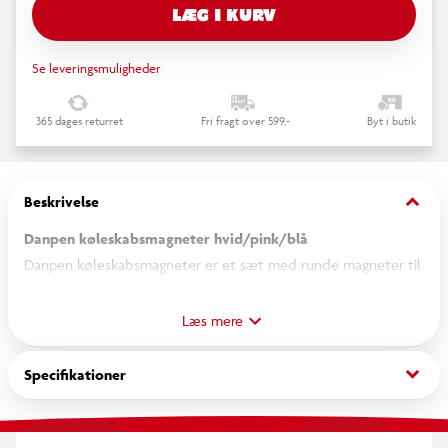
LÆG I KURV
Se leveringsmuligheder
365 dages returret
Fri fragt over 599,-
Byt i butik
keyboard_arrow_down
Beskrivelse
Danpen køleskabsmagneter hvid/pink/blå
Danpen køleskabsmagneter er et sæt med runde magneter til
brug på magnetiske overflader som køleskabe, whiteboards
og opslagstavler. Magneterne kan bruges til at fastgøre noter,
Læs mere
billeder, tegninger eller andre papirer.
keyboard_arrow_down
Specifikationer
Magneterne placeres direkte på den magnetiske overflade og
holder papiret på plads. De forskellige farver gør det muligt at
organisere eller markere forskellige beskeder.