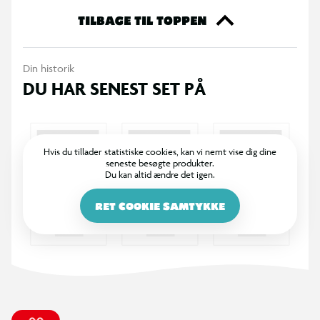
TILBAGE TIL TOPPEN
Specifikationer
Magneter til køleskab, whiteboard og opslagstavle
Din historik
DU HAR SENEST SET PÅ
Antal: 6 stk.
Form: rund
Hvis du tillader statistiske cookies, kan vi nemt vise dig dine
seneste besøgte produkter.
Farver: 2 x hvid, 2 x blå, 2 x pink
Du kan altid ændre det igen.
Velegnet til hjem, kontor eller skole
RET COOKIE SAMTYKKE