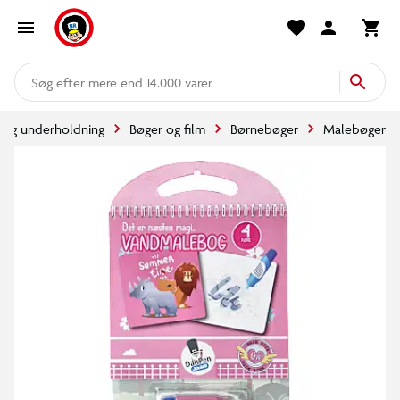
mere end 14.000 varer
l og underholdning
Bøger og film
Børnebøger
Malebøger