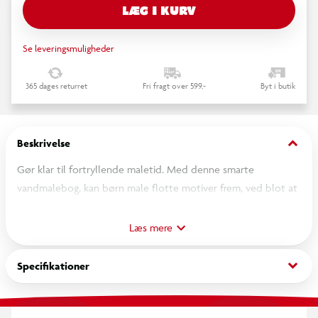
LÆG I KURV
Se leveringsmuligheder
365 dages returret
Fri fragt over 599,-
Byt i butik
keyboard_arrow_down
Beskrivelse
Gør klar til fortryllende maletid. Med denne smarte
vandmalebog, kan børn male flotte motiver frem, ved blot at
fylde den medfølgende pen med vand, og male direkte på
siderne. Farverne og figurerne toner stille og roligt frem, som
Læs mere
ved magi.
keyboard_arrow_down
Specifikationer
Når siden tørrer, forsvinder farverne igen. Så den kan bruges
om og om igen. Perfekt til hjemmebrug, på farten eller som en
sjov aktivitet for de mindste.