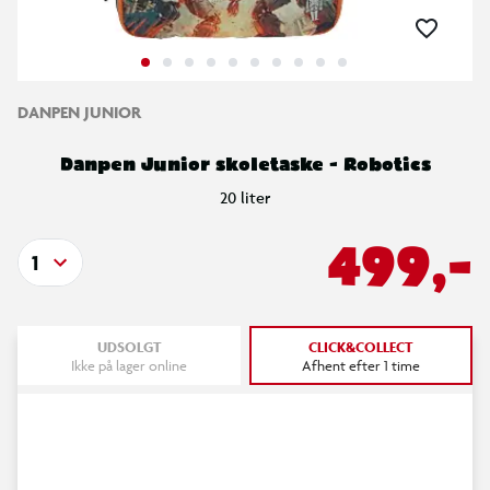
DANPEN JUNIOR
Danpen Junior skoletaske - Robotics
20 liter
499,-
1
UDSOLGT
CLICK&COLLECT
Ikke på lager online
Afhent efter 1 time