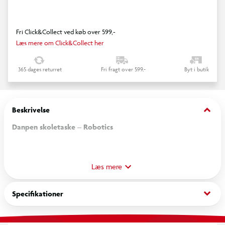
Fri Click&Collect ved køb over 599,-
Læs mere om Click&Collect her
365 dages returret
Fri fragt over 599,-
Byt i butik
keyboard_arrow_down
Beskrivelse
Danpen skoletaske – Robotics
Danpen Junior skoletasken har en kapacitet på 20 liter og er
udviklet med fokus på ergonomi og funktionalitet i hverdagen.
Læs mere
Ergonomisk støtte
keyboard_arrow_down
Specifikationer
Taskens form støtter en behagelig og aflastende