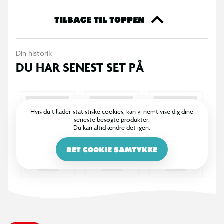
bæreposition, der kan mindske tryk på ryg og skuldre.
TILBAGE TIL TOPPEN
Øget synlighed
Reflekser er placeret på alle synlige flader, hvilket gør det
Din historik
nemmere for andre trafikanter at se barnet i mørke eller
DU HAR SENEST SET PÅ
dårligt vejr.
Smart opdeling og tilbehør
Hvis du tillader statistiske cookies, kan vi nemt vise dig dine
seneste besøgte produkter.
Rummeligt kølerum holder madpakken frisk
Du kan altid ændre det igen.
To separate rum til drikkedunke
RET COOKIE SAMTYKKE
Aftagelig gymnastiktaske (5,5 liter) til sportstøj
Indvendig nøgleholder for nem adgang og sikker
opbevaring
Personligt præg