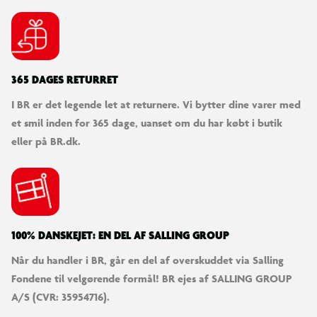
Plads til to drikkedunke
– sikrer let adgang til væske
Indvendig nøgleholder
– hjælper med at holde styr
på nøgler
365 DAGES RETURRET
Med det seje monstertruck-design kombinerer denne
I BR er det legende let at returnere. Vi bytter dine varer med
skoletaske praktiske funktioner med masser af personlighed
et smil inden for 365 dage, uanset om du har købt i butik
og fart over feltet. Et sikkert hit for børn med hang til store
eller på BR.dk.
hjul og eventyr!
100% DANSKEJET: EN DEL AF SALLING GROUP
Når du handler i BR, går en del af overskuddet via Salling
Fondene til velgørende formål! BR ejes af SALLING GROUP
A/S (CVR: 35954716).