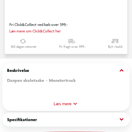
Fri Click&Collect ved køb over 599,-
Læs mere om Click&Collect her
365 dages returret
Fri fragt over 599,-
Byt i butik
keyboard_arrow_down
Beskrivelse
Danpen skoletaske – Monstertruck
Danpen skoletasken på 20 liter er designet med fokus på
både funktionalitet og komfort.
Læs mere
Reflekser for øget synlighed
keyboard_arrow_down
Specifikationer
Skoletasken er udstyret med reflekser på alle synlige sider.