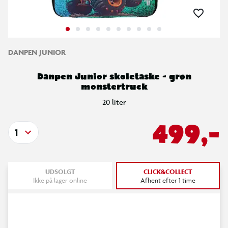
DANPEN JUNIOR
Danpen Junior skoletaske - grøn
monstertruck
20 liter
499,-
1
UDSOLGT
CLICK&COLLECT
Ikke på lager online
Afhent efter 1 time