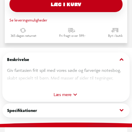
LÆG I KURV
Se leveringsmuligheder
365 dages returret
Fri fragt over 599,-
Byt i butik
keyboard_arrow_down
Beskrivelse
Giv fantasien frit spil med vores søde og farverige notesbog,
skabt specielt til børn. Med masser af sider til tegninger,
historier, tanker og hemmelige idéer, er denne notesbog den
perfekte følgesvend i skole, på ferier eller derhjemme ved
Læs mere
skrivebordet.
keyboard_arrow_down
Specifikationer