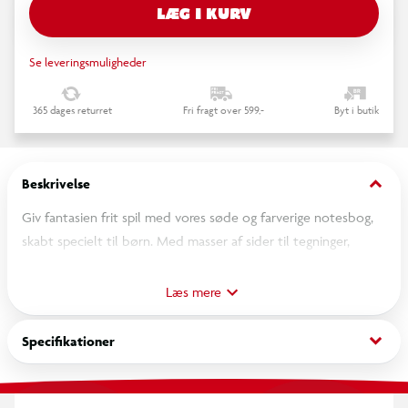
LÆG I KURV
Se leveringsmuligheder
365 dages returret
Fri fragt over 599,-
Byt i butik
keyboard_arrow_down
Beskrivelse
Giv fantasien frit spil med vores søde og farverige notesbog,
skabt specielt til børn. Med masser af sider til tegninger,
historier, tanker og hemmelige idéer, er denne notesbog den
perfekte følgesvend i skole, på ferier eller derhjemme ved
Læs mere
skrivebordet.
keyboard_arrow_down
Specifikationer