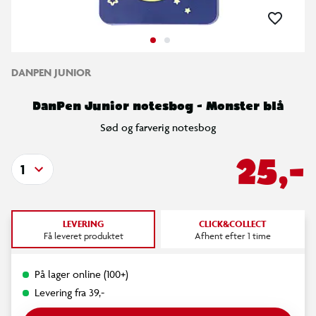
DANPEN JUNIOR
DanPen Junior notesbog - Monster blå
Sød og farverig notesbog
25,-
1
LEVERING
CLICK&COLLECT
Få leveret produktet
Afhent efter 1 time
På lager online (100+)
Levering fra 39,-